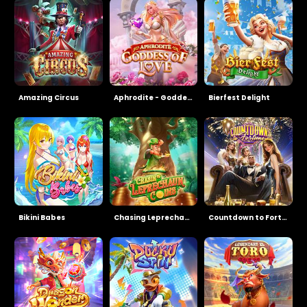
Amazing Circus
Aphrodite - Goddess of Love
Bierfest Delight
Bikini Babes
Chasing Leprechaun Coins
Countdown to Fortune