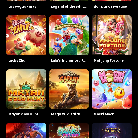
Las Vegas Party
Legend of the White and Green Snake
Lion Dance Fortune
Lucky Zhu
Lulu's Enchanted Forest
Mahjong Fortune
Mayan Gold Hunt
Mega Wild Safari
Mochi Mochi