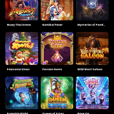
Muay Thai Arena
Nomikai Fever
Mysteries of Pandora
Pawsome Xmas
Persian Gems
Wild West Saloon
Pumpkin Night
Queen of Aztec
Rave On