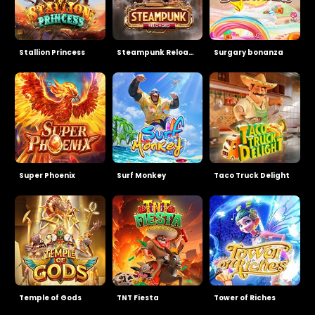
Stallion Princess
Steampunk Reloaded
Surgary bonanza
Super Phoenix
Surf Monkey
Taco Truck Delight
Temple of Gods
TNT Fiesta
Tower of Riches