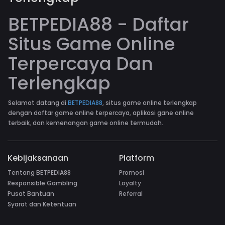
BETPEDIA88 - Daftar
Situs Game Online
Terpercaya Dan
Terlengkap
Selamat datang di
BETPEDIA88
, situs game online terlengkap
dengan daftar game online terpercaya, aplikasi gane online
terbaik, dan kemenangan game online termudah.
Kebijaksanaan
Platform
Tentang BETPEDIA88
Promosi
Responsible Gambling
Loyalty
Pusat Bantuan
Referral
Syarat dan Ketentuan