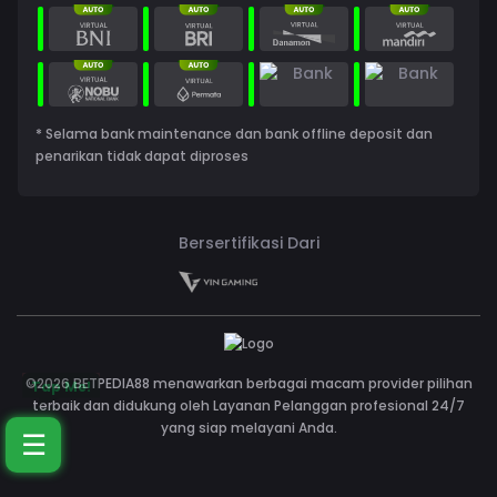
* Selama bank maintenance dan bank offline deposit dan
penarikan tidak dapat diproses
Bersertifikasi Dari
©2026 BETPEDIA88 menawarkan berbagai macam provider pilihan
terbaik dan didukung oleh Layanan Pelanggan profesional 24/7
yang siap melayani Anda.
☰