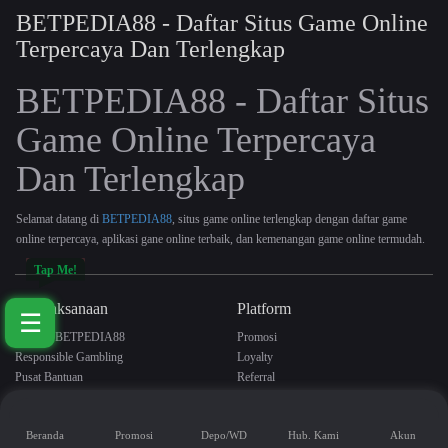
BETPEDIA88 - Daftar Situs Game Online
Terpercaya Dan Terlengkap
BETPEDIA88 - Daftar Situs
Game Online Terpercaya
Dan Terlengkap
Selamat datang di
BETPEDIA88
, situs game online terlengkap dengan daftar game
online terpercaya, aplikasi gane online terbaik, dan kemenangan game online termudah.
Kebijaksanaan
Platform
☰
Tentang BETPEDIA88
Promosi
Responsible Gambling
Loyalty
Pusat Bantuan
Referral
Syarat dan Ketentuan
Beranda
Promosi
Depo/WD
Hub. Kami
Akun