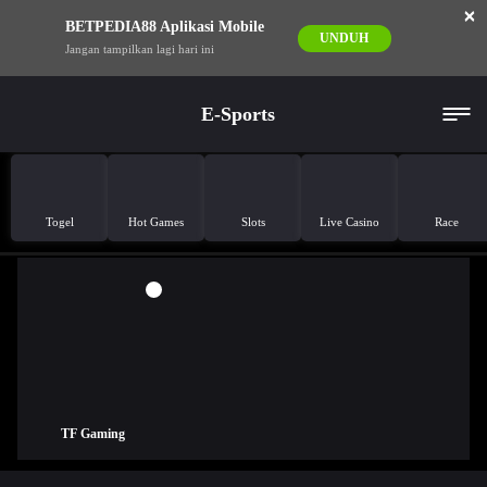
×
BETPEDIA88 Aplikasi Mobile
UNDUH
Jangan tampilkan lagi hari ini
Masuk
Daftar
E-Sports
Togel
Hot Games
Slots
Live Casino
Race
i
TF Gaming