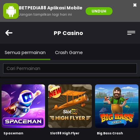
×
BETPEDIA88 Aplikasi Mobile
UNDUH
Jangan tampilkan lagi hari ini
PP Casino
Semua permainan
Crash Game
Spaceman
Slot88 High Flyer
Big Bass Crash