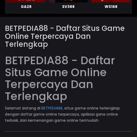
GA28
SV388
WS168
BETPEDIA88 - Daftar Situs Game
Online Terpercaya Dan
Terlengkap
BETPEDIA88 - Daftar
Situs Game Online
Terpercaya Dan
Terlengkap
Selamat datang di
BETPEDIA88
, situs game online terlengkap
dengan daftar game online terpercaya, aplikasi gane online
terbaik, dan kemenangan game online termudah.