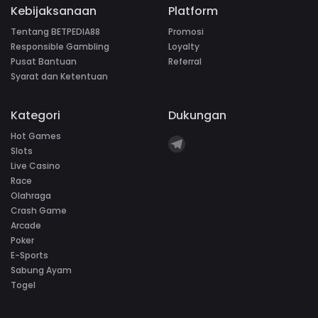
Kebijaksanaan
Platform
Tentang BETPEDIA88
Promosi
Responsible Gambling
Loyalty
Pusat Bantuan
Referral
Syarat dan Ketentuan
Kategori
Dukungan
Hot Games
Slots
Live Casino
Race
Olahraga
Crash Game
Arcade
Poker
E-Sports
Sabung Ayam
Togel