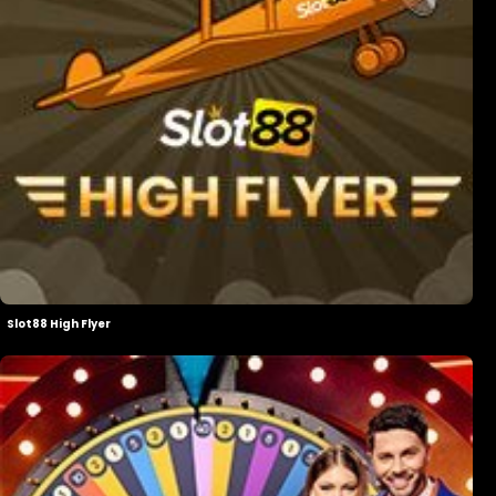
Slot88 High Flyer