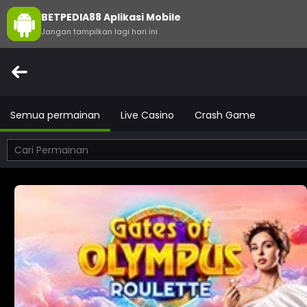
BETPEDIA88 Aplikasi Mobile
Jangan tampilkan lagi hari ini
Semua permainan
Live Casino
Crash Game