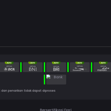
 dan penarikan tidak dapat diproses
Bersertifikasi Dari