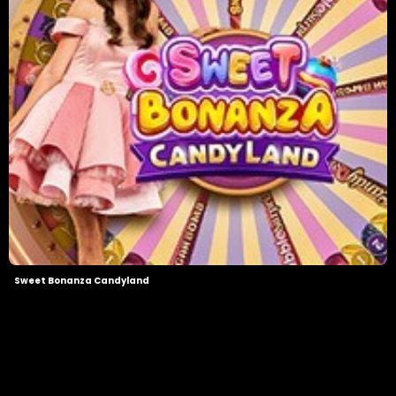
Sweet Bonanza Candyland