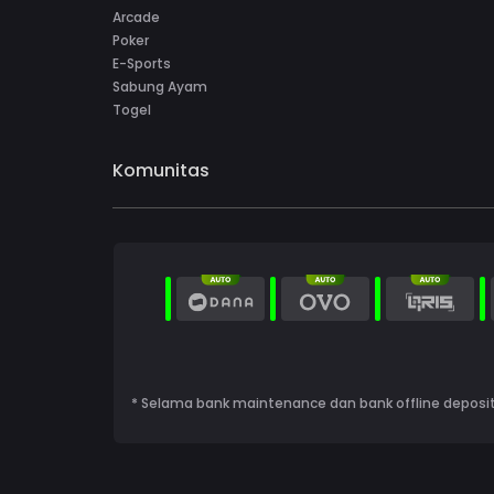
Arcade
Poker
E-Sports
Sabung Ayam
Togel
Komunitas
* Selama bank maintenance dan bank offline deposit