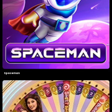
Spaceman