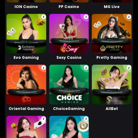
ION Casino
PP Casino
MG Live
i
i
i
Evo Gaming
Sexy Casino
Pretty Gaming
i
i
i
Oriental Gaming
ChoiceGaming
AllBet
i
i