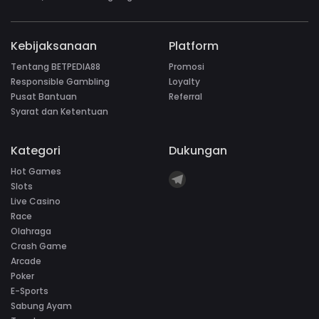
Kebijaksanaan
Platform
Tentang BETPEDIA88
Promosi
Responsible Gambling
Loyalty
Pusat Bantuan
Referral
Syarat dan Ketentuan
Kategori
Dukungan
Hot Games
Slots
Live Casino
Race
Olahraga
Crash Game
Arcade
Poker
E-Sports
Sabung Ayam