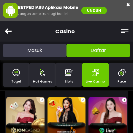
×
BETPEDIA88 Aplikasi Mobile
UNDUH
Jangan tampilkan lagi hari ini
Casino
Masuk
Daftar
Togel
Hot Games
Slots
Live Casino
Race
i
i
i