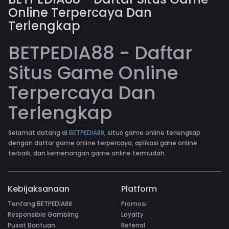
Online Terpercaya Dan
Terlengkap
BETPEDIA88 - Daftar
Situs Game Online
Terpercaya Dan
Terlengkap
Selamat datang di
BETPEDIA88
, situs game online terlengkap
dengan daftar game online terpercaya, aplikasi gane online
terbaik, dan kemenangan game online termudah.
Kebijaksanaan
Platform
Tentang BETPEDIA88
Promosi
Responsible Gambling
Loyalty
Pusat Bantuan
Referral