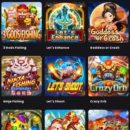
3 Gods Fishing
Let's Enhance
Goddess or Crash
Ninja Fishing
Let's Shoot
Crazy Orb