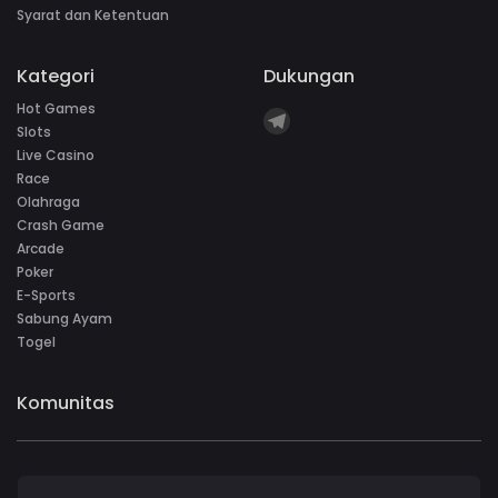
Syarat dan Ketentuan
Kategori
Dukungan
Hot Games
Slots
Live Casino
Race
Olahraga
Crash Game
Arcade
Poker
E-Sports
Sabung Ayam
Togel
Komunitas