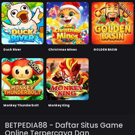
Duck River
Christmas Mines
GOLDEN BASIN
Monkey Thunderbolt
Monkey King
BETPEDIA88 - Daftar Situs Game
Online Terpercaya Dan