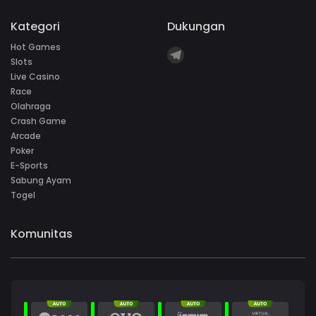
Kategori
Dukungan
Hot Games
Slots
Live Casino
Race
Olahraga
Crash Game
Arcade
Poker
E-Sports
Sabung Ayam
Togel
Komunitas