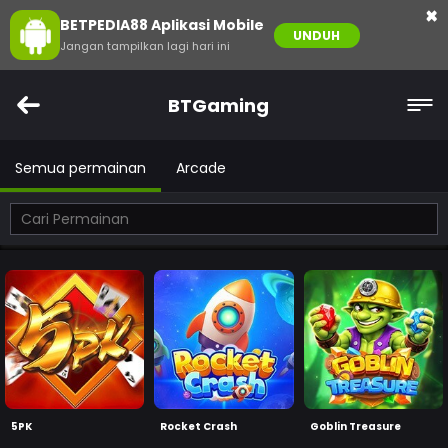
×
BETPEDIA88 Aplikasi Mobile
UNDUH
Jangan tampilkan lagi hari ini
BTGaming
Semua permainan
Arcade
5PK
Rocket Crash
Goblin Treasure