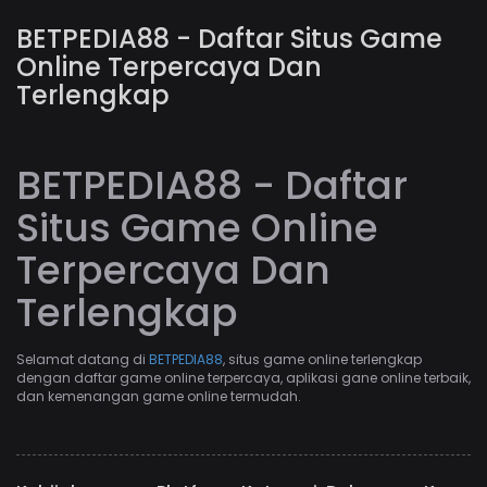
BETPEDIA88 - Daftar Situs Game
Online Terpercaya Dan
Terlengkap
BETPEDIA88 - Daftar
Situs Game Online
Terpercaya Dan
Terlengkap
Selamat datang di
BETPEDIA88
, situs game online terlengkap
dengan daftar game online terpercaya, aplikasi gane online terbaik,
dan kemenangan game online termudah.