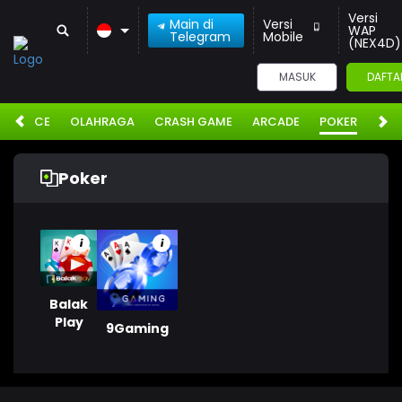
Versi
Main di
Versi
WAP
Telegram
Mobile
(NEX4D)
MASUK
DAFTA
RACE
OLAHRAGA
CRASH GAME
ARCADE
POKER
E-S
Poker
i
i
Balak
Play
9Gaming