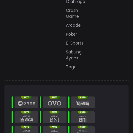
Olahraga
Crash
Game
Arcade
Poker
E-Sports
Sabung
Ayam
Togel