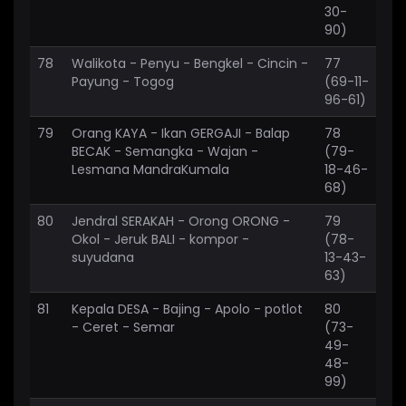
30-
90)
78
Walikota - Penyu - Bengkel - Cincin -
77
Payung - Togog
(69-11-
96-61)
79
Orang KAYA - Ikan GERGAJI - Balap
78
BECAK - Semangka - Wajan -
(79-
Lesmana MandraKumala
18-46-
68)
80
Jendral SERAKAH - Orong ORONG -
79
Okol - Jeruk BALI - kompor -
(78-
suyudana
13-43-
63)
81
Kepala DESA - Bajing - Apolo - potlot
80
- Ceret - Semar
(73-
49-
48-
99)