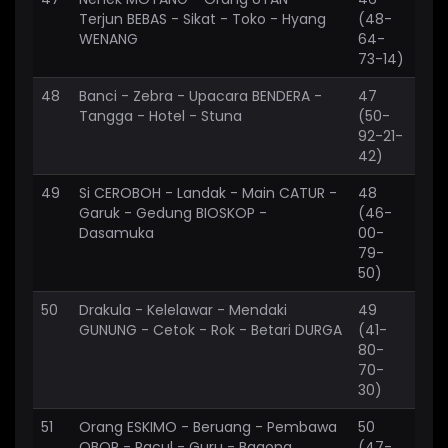
Terjun BEBAS - Sikat - Toko - Hyang
(48-
WENANG
64-
73-14)
48
Banci - Zebra - Upacara BENDERA -
47
Tangga - Hotel - Stuna
(50-
92-21-
42)
49
Si CEROBOH - Landak - Main CATUR -
48
Garuk - Gedung BIOSKOP -
(46-
Dasamuka
00-
79-
50)
50
Drakula - Kelelawar - Mendaki
49
GUNUNG - Cetok - Rok - Betari DURGA
(41-
80-
70-
30)
51
Orang ESKIMO - Beruang - Pembawa
50
OBOR - Pacul - Guru - Bagong
(47-