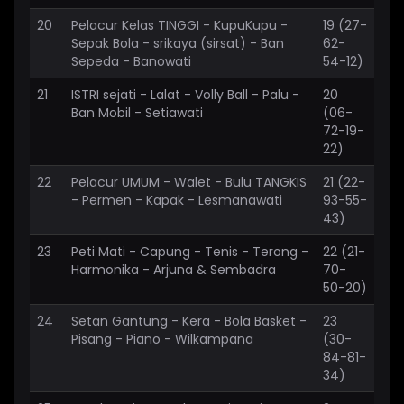
20
Pelacur Kelas TINGGI - KupuKupu -
19 (27-
Sepak Bola - srikaya (sirsat) - Ban
62-
Sepeda - Banowati
54-12)
21
ISTRI sejati - Lalat - Volly Ball - Palu -
20
Ban Mobil - Setiawati
(06-
72-19-
22)
22
Pelacur UMUM - Walet - Bulu TANGKIS
21 (22-
- Permen - Kapak - Lesmanawati
93-55-
43)
23
Peti Mati - Capung - Tenis - Terong -
22 (21-
Harmonika - Arjuna & Sembadra
70-
50-20)
24
Setan Gantung - Kera - Bola Basket -
23
Pisang - Piano - Wilkampana
(30-
84-81-
34)