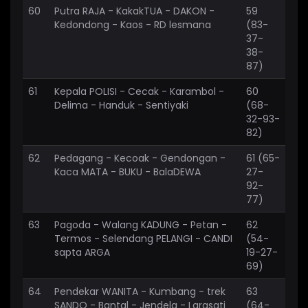
60
Putra RAJA - KakakTUA - DAKON -
59
Kedondong - Kaos - RD lesmana
(83-
37-
38-
87)
61
Kepala POLISI - Cecak - Karambol -
60
Delima - Handuk - Sentiyaki
(68-
32-93-
82)
62
Pedagang - Kecoak - Gendongan -
61 (65-
Kaca MATA - BUKU - BalaDEWA
27-
92-
77)
63
Pagoda - Walang KADUNG - Petan -
62
Termos - Selendang PELANGI - CANDI
(54-
sapta ARGA
19-27-
69)
64
Pendekar WANITA - Kumbang - trek
63
SANDO - Bantal - Jendela - Larasati
(64-