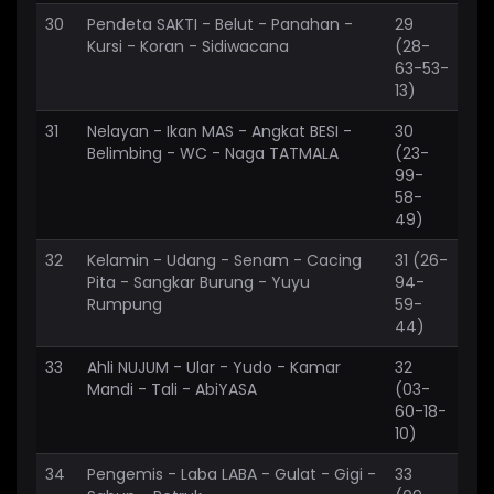
30
Pendeta SAKTI - Belut - Panahan -
29
Kursi - Koran - Sidiwacana
(28-
63-53-
13)
31
Nelayan - Ikan MAS - Angkat BESI -
30
Belimbing - WC - Naga TATMALA
(23-
99-
58-
49)
32
Kelamin - Udang - Senam - Cacing
31 (26-
Pita - Sangkar Burung - Yuyu
94-
Rumpung
59-
44)
33
Ahli NUJUM - Ular - Yudo - Kamar
32
Mandi - Tali - AbiYASA
(03-
60-18-
10)
34
Pengemis - Laba LABA - Gulat - Gigi -
33