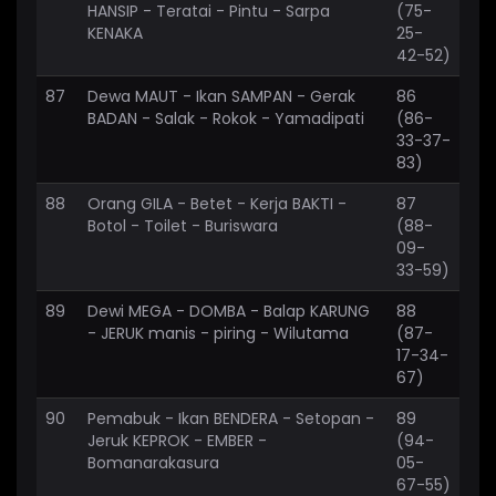
HANSIP - Teratai - Pintu - Sarpa
(75-
KENAKA
25-
42-52)
87
Dewa MAUT - Ikan SAMPAN - Gerak
86
BADAN - Salak - Rokok - Yamadipati
(86-
33-37-
83)
88
Orang GILA - Betet - Kerja BAKTI -
87
Botol - Toilet - Buriswara
(88-
09-
33-59)
89
Dewi MEGA - DOMBA - Balap KARUNG
88
- JERUK manis - piring - Wilutama
(87-
17-34-
67)
90
Pemabuk - Ikan BENDERA - Setopan -
89
Jeruk KEPROK - EMBER -
(94-
Bomanarakasura
05-
67-55)