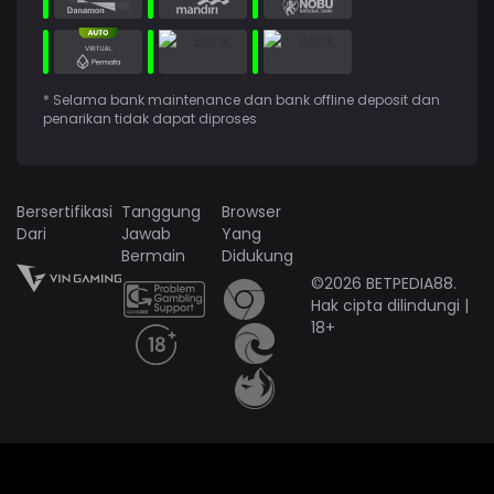
* Selama bank maintenance dan bank offline deposit dan
penarikan tidak dapat diproses
Bersertifikasi
Tanggung
Browser
Dari
Jawab
Yang
Bermain
Didukung
©2026 BETPEDIA88.
Hak cipta dilindungi |
18+