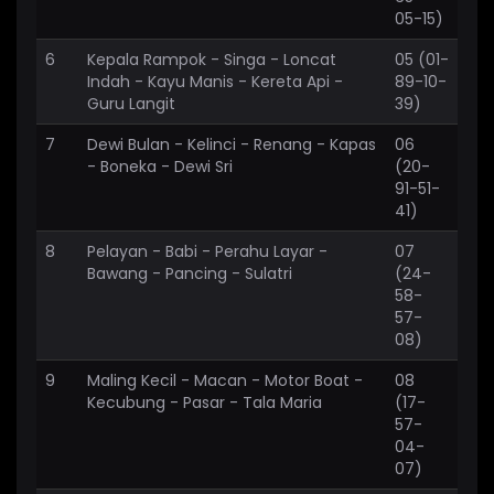
05-15)
6
Kepala Rampok - Singa - Loncat
05 (01-
Indah - Kayu Manis - Kereta Api -
89-10-
Guru Langit
39)
7
Dewi Bulan - Kelinci - Renang - Kapas
06
- Boneka - Dewi Sri
(20-
91-51-
41)
8
Pelayan - Babi - Perahu Layar -
07
Bawang - Pancing - Sulatri
(24-
58-
57-
08)
9
Maling Kecil - Macan - Motor Boat -
08
Kecubung - Pasar - Tala Maria
(17-
57-
04-
07)